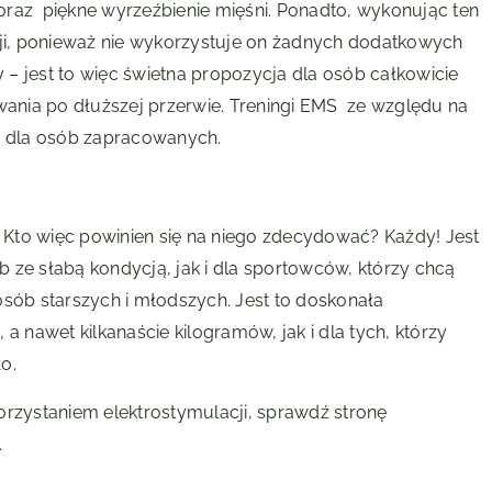
oraz piękne wyrzeźbienie mięśni. Ponadto, wykonując ten
zji, ponieważ nie wykorzystuje on żadnych dodatkowych
– jest to więc świetna propozycja dla osób całkowicie
nia po dłuższej przerwie. Treningi EMS ze względu na
ją dla osób zapracowanych.
. Kto więc powinien się na niego zdecydować? Każdy! Jest
 ze słabą kondycją, jak i dla sportowców, którzy chcą
osób starszych i młodszych. Jest to doskonała
a nawet kilkanaście kilogramów, jak i dla tych, którzy
o.
orzystaniem elektrostymulacji, sprawdź stronę
.