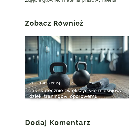
Zdjęcie główne: materiał prasowy Klienta
Zobacz Również
31 sierpnia 2024
Jak skutecznie zwiększyć siłę mięśniową
dzięki treningowi oporowemu
Dodaj Komentarz