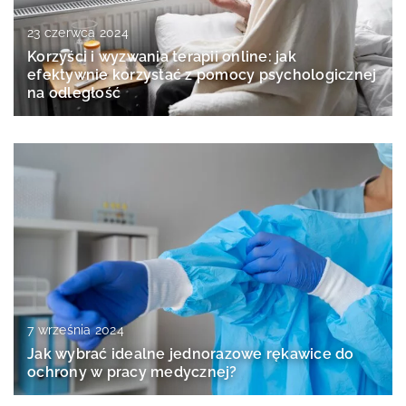
23 czerwca 2024
Korzyści i wyzwania terapii online: jak
efektywnie korzystać z pomocy psychologicznej
na odległość
7 września 2024
Jak wybrać idealne jednorazowe rękawice do
ochrony w pracy medycznej?