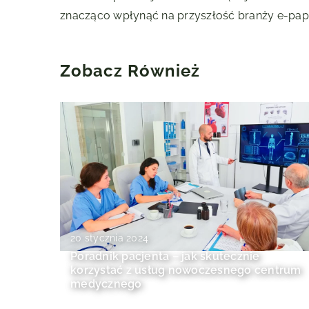
znacząco wpłynąć na przyszłość branży e-papie
Zobacz Również
20 stycznia 2024
Poradnik pacjenta – jak skutecznie
korzystać z usług nowoczesnego centrum
medycznego