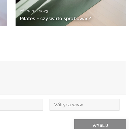
28 marca 2023
Pilates – czy warto spróbować?