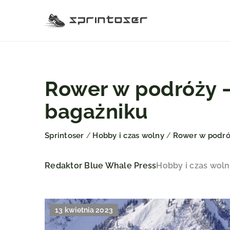
Rower w podróży 
bagażniku
Sprintoser
Hobby i czas wolny
Rower w podró
/
/
Redaktor Blue Whale Press
Hobby i czas wol
13 kwietnia 2023