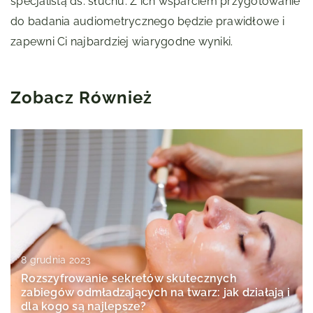
specjalistą ds. słuchu. Z ich wsparciem przygotowanie
do badania audiometrycznego będzie prawidłowe i
zapewni Ci najbardziej wiarygodne wyniki.
Zobacz Również
8 grudnia 2023
Rozszyfrowanie sekretów skutecznych
zabiegów odmładzających na twarz: jak działają i
dla kogo są najlepsze?